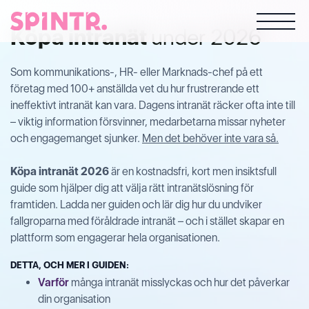
Köpa intranät
under 2026
Som kommunikations-, HR- eller Marknads-chef på ett
företag med 100+ anställda vet du hur frustrerande ett
ineffektivt intranät kan vara. Dagens intranät räcker ofta inte till
– viktig information försvinner, medarbetarna missar nyheter
och engagemanget sjunker.
Men det behöver inte vara så.
Köpa intranät 2026
är en kostnadsfri, kort men insiktsfull
guide som hjälper dig att välja rätt intranätslösning för
framtiden. Ladda ner guiden och lär dig hur du undviker
fallgroparna med föråldrade intranät – och i stället skapar en
plattform som engagerar hela organisationen.
DETTA, OCH MER I GUIDEN:
Varför
många intranät misslyckas och hur det påverkar
din organisation