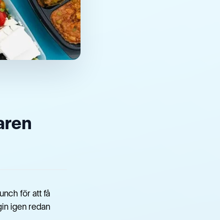
aren
unch för att få
gin igen redan