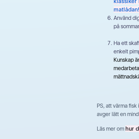
klassiker
matlådan
Använd dig
på sommaren
Ha ett ska
enkelt pim
Kunskap är 
medarbetar
mättnadskä
PS, att värma fis
avger lätt en min
Läs mer om
hur 