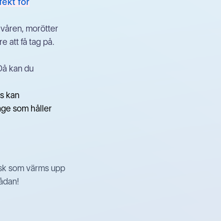
ekt för
 våren, morötter
 att få tag på.
 Då kan du
ps kan
age som håller
fisk som värms upp
lådan!