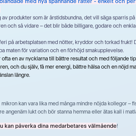
 blandade med nya spännande rätter - enkelt och perf
!
 av produkter som är årstidsbundna, det vill säga sparris på
 och så vidare – det blir både billigare, godare och enklare
fferi på arbetsplatsen med nötter, kryddor och torkad frukt!
pa maten för variation och en förhöjd smakupplevelse.
ofta en av nycklarna till bättre resultat och med följande ti
en, och du själv, få mer energi, bättre hälsa och en nöjd m
nslan längre.
k i mikron kan vara lika med många mindre nöjda kollegor – 
dre angenäm lukt och bör stanna hemma eller ätas kall i mat
du kan påverka dina medarbetares välmående
!