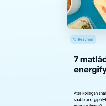
Resurser
7 matlå
energify
Äter kollegan snab
snabb energipåfyl
efter en timme?