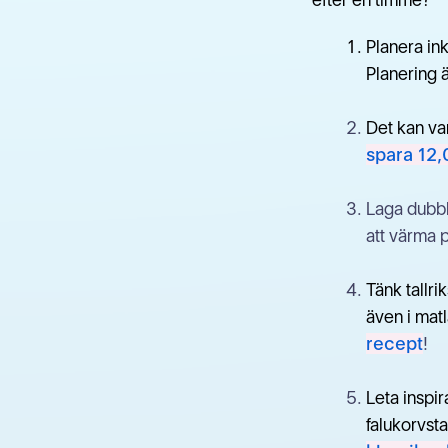
Planera in
Planering ä
Det kan var
spara 12,
Laga dubbl
att värma p
Tänk tallri
även i mat
recept
!
Leta inspi
falukorvst