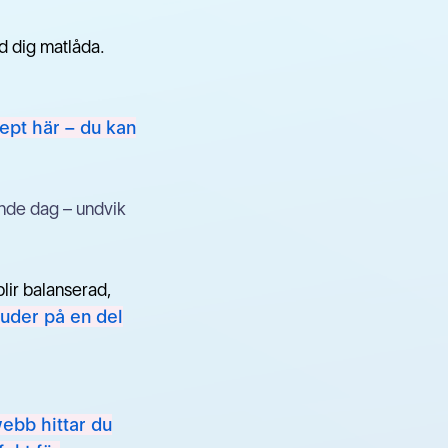
d dig matlåda.
ept här – du kan
ande dag – undvik
blir balanserad,
juder på en del
webb hittar du